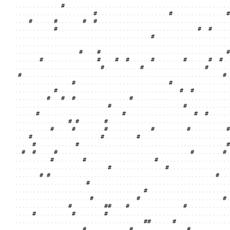
.
.
.
.
.
.
.
.
.
.
.
.
.
#
.
.
.
.
.
.
.
.
.
.
.
.
.
.
.
.
.
.
.
.
.
.
.
.
.
.
.
.
.
.
.
.
.
.
.
.
.
.
.
.
.
.
.
.
.
.
.
.
.
.
.
.
.
.
.
.
.
.
.
.
.
.
.
.
.
.
.
.
#
.
.
.
.
.
.
.
.
.
.
.
.
.
.
.
.
.
.
.
.
#
.
.
.
.
.
.
.
.
.
.
.
.
.
.
.
#
.
.
.
.
#
.
.
.
.
.
.
#
.
.
.
.
.
.
.
#
.
.
#
.
.
.
.
.
.
.
.
.
.
.
.
.
.
.
.
.
.
.
.
.
.
.
.
.
.
.
.
.
.
.
.
.
.
.
.
.
.
.
.
.
.
.
.
.
.
.
.
#
.
.
.
.
.
.
.
.
.
.
.
.
.
.
.
.
.
.
.
.
.
.
.
.
.
.
.
.
.
.
.
.
.
.
.
.
.
.
.
#
.
.
#
.
.
.
.
.
.
.
.
.
.
.
.
.
.
.
.
.
.
.
.
.
.
.
.
.
.
.
.
.
.
.
.
.
.
.
.
.
.
.
.
.
.
.
#
.
.
.
.
.
.
.
.
.
.
.
.
.
.
.
.
.
.
.
.
.
.
.
.
.
.
.
.
.
.
.
.
.
.
.
.
.
.
.
.
.
.
.
.
.
.
.
.
.
.
.
.
.
.
.
.
.
.
.
.
.
.
.
.
.
.
.
.
.
.
.
.
.
.
.
.
.
.
.
.
.
.
.
.
.
.
.
.
.
.
.
.
.
.
.
.
.
.
.
#
.
.
.
.
#
.
.
.
.
.
.
.
.
.
.
.
.
.
.
.
.
.
.
.
.
.
.
.
.
.
.
.
.
.
.
.
.
.
.
.
#
.
.
.
.
.
.
.
#
.
.
.
.
.
.
.
.
.
.
.
.
.
.
.
#
.
.
.
.
#
.
.
#
.
.
.
.
.
.
#
.
.
.
.
.
.
.
.
#
.
.
.
.
.
.
#
.
.
#
.
.
.
.
.
.
.
.
.
.
.
.
.
.
.
.
.
.
.
.
.
.
.
.
.
.
#
.
.
.
.
.
.
.
.
.
.
#
.
.
.
.
.
.
.
.
.
.
.
.
.
.
.
.
.
#
.
.
.
.
.
.
.
#
.
.
.
.
.
.
.
.
.
.
.
.
.
.
.
.
.
.
.
.
.
.
.
.
.
.
.
.
.
.
.
.
.
.
.
.
.
.
.
.
.
.
.
.
.
.
.
.
.
.
.
.
.
.
.
.
#
.
.
.
.
.
.
.
.
.
.
.
.
.
.
.
.
.
#
.
.
.
.
.
.
.
.
.
.
.
.
.
.
.
.
.
.
.
.
.
.
.
.
.
.
#
.
.
.
.
.
.
.
.
.
.
.
.
.
.
.
.
.
.
.
.
.
.
.
.
.
.
.
#
.
.
.
.
.
.
.
.
.
.
.
.
.
.
.
.
.
.
.
.
.
.
.
.
.
.
.
.
.
.
.
.
.
.
#
.
.
#
.
.
.
.
.
.
.
.
.
.
.
.
.
.
.
.
.
.
.
#
.
.
.
#
.
.
#
.
.
.
.
.
.
.
.
.
.
.
.
.
.
.
#
.
.
.
.
.
.
.
.
.
.
.
.
.
.
.
.
.
.
.
.
.
.
.
.
.
.
.
.
.
.
.
.
.
.
.
.
.
.
.
.
.
.
.
.
.
.
.
.
.
.
.
.
.
#
.
.
.
.
.
.
.
.
.
.
.
.
.
.
.
.
.
.
.
.
#
.
.
.
.
.
.
.
.
.
.
.
.
.
.
.
.
.
.
#
.
.
.
.
.
.
.
.
.
.
.
.
.
.
.
.
.
.
.
.
.
.
.
#
.
.
.
.
.
.
.
.
.
.
.
.
.
.
.
.
.
.
.
#
.
.
#
.
.
.
.
.
.
.
.
.
.
.
.
.
.
.
.
.
.
.
.
.
#
.
#
.
.
.
.
.
.
.
#
.
.
.
.
.
.
.
.
.
.
.
.
.
.
.
.
.
.
.
.
.
.
.
.
.
.
.
.
.
.
.
.
.
.
.
.
.
.
.
.
.
.
.
.
#
.
.
.
.
.
#
.
.
.
.
.
.
.
.
#
.
.
.
.
.
.
.
.
.
.
.
.
#
.
.
.
.
.
.
.
.
.
#
.
.
.
.
.
.
.
.
.
.
#
.
.
.
.
#
.
.
.
.
.
.
.
.
.
.
.
.
.
.
.
.
.
.
.
#
.
.
.
.
.
.
.
.
.
#
.
.
.
.
.
.
.
.
.
.
.
.
.
.
.
.
.
.
.
.
.
.
.
.
.
.
.
.
.
.
#
.
.
.
.
.
.
.
.
.
.
.
#
.
.
.
.
.
.
.
.
.
.
.
.
.
.
.
.
.
.
.
.
.
.
.
.
.
.
.
.
.
.
.
.
.
.
.
.
.
.
.
.
.
#
.
.
#
.
.
#
.
.
.
.
.
#
.
.
.
.
.
.
.
.
.
.
.
.
.
.
.
.
.
.
.
.
.
.
.
.
.
.
.
.
.
.
.
.
.
.
.
.
.
#
.
.
.
.
.
.
.
.
#
.
.
.
.
.
.
.
.
.
.
.
#
.
.
.
.
.
.
.
.
#
.
.
.
.
.
.
.
.
.
.
.
.
.
.
.
.
.
.
.
#
.
.
.
.
.
.
.
.
.
.
.
.
.
.
.
.
.
.
.
.
.
.
.
.
.
.
.
.
.
.
.
.
.
.
.
.
.
.
.
.
.
.
.
.
.
.
#
.
.
.
.
.
.
.
.
.
.
.
.
.
.
.
#
.
.
.
.
.
.
.
.
.
.
.
.
.
.
.
.
.
.
.
.
.
.
.
.
#
.
#
.
.
.
.
.
.
.
.
.
.
.
.
.
.
.
.
.
.
.
.
.
.
.
.
.
.
.
.
.
.
.
.
.
.
.
.
.
.
.
.
.
.
.
.
.
.
#
.
.
.
.
.
.
.
.
.
.
.
.
.
.
.
.
.
.
.
.
.
.
.
#
.
.
.
.
.
.
.
.
.
.
.
.
.
.
.
.
.
.
.
.
.
.
.
.
.
.
.
.
.
.
.
.
.
.
.
.
.
.
.
.
.
.
.
.
.
.
.
.
.
.
.
.
.
.
.
.
.
.
.
.
.
.
.
.
.
.
.
.
.
.
.
.
.
.
.
#
.
.
.
.
.
.
.
.
.
.
.
.
.
.
.
.
.
.
.
.
.
.
.
.
.
.
.
.
.
.
.
.
.
.
.
.
.
.
.
.
.
.
.
.
#
.
.
.
.
.
.
.
.
.
.
.
.
#
.
.
.
.
.
.
.
.
.
.
.
.
.
.
.
.
.
.
.
.
.
.
.
#
.
.
.
.
.
.
.
.
.
.
.
.
.
.
.
.
#
.
.
.
.
.
.
.
.
.
#
#
.
.
.
.
#
.
.
.
.
.
.
.
.
.
.
.
.
.
.
.
#
.
.
.
.
.
.
.
.
.
.
.
.
.
.
.
.
.
#
.
.
.
.
.
.
.
.
.
.
#
.
.
.
.
.
.
.
.
#
.
.
.
.
.
.
.
.
.
.
.
.
.
.
.
.
.
.
.
.
.
.
.
.
.
.
.
.
.
.
.
.
.
.
.
.
.
.
.
.
.
.
.
.
.
.
.
.
.
.
.
.
.
.
.
.
.
.
.
.
.
.
.
.
.
.
.
.
.
.
#
#
.
.
.
.
.
.
#
.
.
.
.
.
.
.
.
.
.
.
.
.
.
.
.
.
.
.
.
.
.
.
.
.
.
.
.
.
.
.
.
.
.
#
.
.
.
.
.
.
.
.
.
.
.
.
#
.
.
.
.
.
.
.
.
.
.
.
.
.
.
.
#
.
.
.
.
.
.
.
.
.
.
.