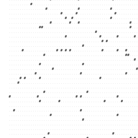
.
.
.
.
.
.
.
.
.
.
#
.
.
.
.
.
.
.
.
.
.
.
.
.
.
.
.
.
.
.
.
.
.
.
.
.
.
.
.
.
.
.
.
.
.
.
.
.
.
.
.
.
.
.
.
.
.
.
.
.
.
.
.
.
.
.
.
.
.
.
.
.
.
.
.
.
.
#
.
.
.
.
.
.
.
.
.
.
.
.
.
.
#
.
.
.
.
.
.
.
.
.
.
.
.
.
.
#
.
.
.
.
.
.
.
.
.
.
.
.
.
.
.
.
.
.
.
.
.
.
.
.
.
.
.
.
.
.
.
.
.
.
.
.
#
.
.
.
.
.
.
#
.
.
.
.
.
.
.
.
.
.
.
.
.
.
.
.
.
#
.
.
.
.
.
.
.
.
.
.
.
.
.
.
.
.
.
.
.
.
.
.
.
.
.
.
.
.
.
.
.
.
.
.
.
.
#
.
.
#
.
.
.
.
.
.
.
.
.
.
.
.
.
.
.
.
.
#
.
.
.
.
.
.
.
.
.
.
.
.
.
.
.
.
.
.
.
.
.
.
.
.
.
.
.
.
.
.
.
#
.
.
.
.
.
.
.
.
#
.
.
.
#
.
.
.
.
.
.
.
.
.
.
.
.
.
.
.
.
.
.
.
.
.
.
.
#
.
.
.
.
.
.
.
.
.
.
.
.
.
.
.
.
.
#
#
.
.
.
.
.
.
.
.
.
.
.
.
.
.
.
.
.
.
.
.
.
.
.
.
.
.
.
.
.
.
.
.
.
.
.
.
.
.
.
.
#
.
.
.
.
.
.
.
.
.
.
.
.
.
.
.
.
.
.
.
.
.
.
.
.
.
.
.
.
.
.
.
.
.
.
.
.
.
.
.
.
.
.
.
#
.
.
.
.
.
.
.
.
.
.
.
.
.
.
.
.
.
.
.
.
.
.
.
.
.
.
.
.
.
.
.
.
.
.
.
.
.
.
.
.
.
.
.
.
.
#
.
.
.
.
.
.
.
.
.
.
.
.
.
.
.
#
.
.
.
.
.
.
.
#
.
.
.
.
.
.
.
#
.
.
.
.
.
.
.
.
.
.
.
.
.
.
.
.
.
.
.
.
.
.
.
.
.
.
.
.
.
.
.
.
.
.
.
.
.
.
.
.
.
.
.
.
#
.
#
.
.
.
.
.
.
.
.
.
.
.
.
.
.
.
.
.
.
.
.
.
.
.
.
.
.
.
.
.
.
.
.
.
.
.
.
.
.
.
.
.
.
.
.
.
.
.
.
#
.
.
.
.
.
.
.
.
.
.
.
.
.
.
.
.
.
.
.
.
.
.
.
.
.
.
.
.
.
.
.
#
.
.
.
.
.
.
.
.
.
.
.
.
.
.
.
#
.
#
.
#
.
#
.
.
.
.
.
.
.
.
.
.
.
.
.
.
#
.
.
.
.
.
.
#
.
.
.
#
.
.
.
.
.
.
.
.
.
.
.
.
.
.
.
.
.
.
.
.
.
#
.
.
.
.
.
.
.
.
.
.
.
.
.
.
.
.
.
.
.
.
.
.
.
.
.
.
.
.
.
.
.
.
.
.
.
.
.
#
#
.
.
.
.
.
.
.
.
.
.
.
.
.
.
.
.
.
.
.
.
.
.
.
.
.
.
.
.
.
.
.
.
.
.
.
.
.
.
.
.
.
.
.
.
.
.
.
.
.
.
.
.
.
.
.
.
.
.
.
.
.
.
#
.
.
.
.
.
.
.
.
.
.
.
.
.
.
.
#
.
.
.
.
.
.
.
.
.
.
.
.
.
.
.
.
.
.
.
#
.
.
.
.
.
.
.
.
.
.
.
.
.
.
.
.
.
.
.
.
.
.
.
.
.
.
.
.
.
.
.
.
.
.
.
.
.
.
.
.
.
.
.
.
.
#
.
.
.
.
.
.
.
.
.
.
.
.
.
.
.
.
.
.
.
.
.
.
.
.
.
.
.
.
.
.
.
.
.
.
.
.
.
.
#
.
.
.
.
.
.
.
.
.
.
.
.
#
.
.
.
.
.
.
.
.
.
.
.
.
.
.
.
.
.
.
.
.
#
.
.
.
.
.
.
.
.
.
.
.
.
.
.
.
.
.
.
.
.
#
.
.
.
.
.
.
.
.
.
.
#
.
#
.
.
.
.
.
.
#
.
.
.
.
.
.
.
.
.
.
.
.
.
.
.
.
.
.
.
.
.
.
.
.
.
.
.
#
.
.
.
.
.
.
.
.
.
.
.
.
.
.
.
.
.
.
.
.
.
#
.
.
.
.
.
.
.
.
.
.
.
.
.
.
.
.
.
.
.
.
.
.
.
.
.
.
.
.
.
.
.
.
.
.
.
.
.
.
.
.
.
.
.
.
.
.
.
.
.
.
.
.
.
.
.
.
.
.
.
.
.
.
.
.
.
.
.
.
.
.
.
.
.
.
.
.
.
.
.
.
.
.
.
.
.
.
.
.
.
.
.
.
.
.
.
.
.
.
.
.
.
.
.
.
.
.
.
.
.
.
.
.
.
.
.
.
.
.
.
.
.
.
.
.
.
.
.
.
.
.
.
#
.
.
.
.
.
.
.
.
.
.
.
.
.
.
.
.
.
.
.
#
.
.
.
.
.
.
.
.
.
.
.
.
.
.
.
.
.
.
.
.
.
.
.
#
.
.
.
.
.
.
.
.
.
.
.
.
#
.
.
.
.
.
.
.
.
.
.
.
.
.
.
.
.
.
#
.
#
.
.
.
.
.
.
.
.
.
.
.
.
.
.
.
.
#
.
.
.
.
.
.
.
.
.
.
.
.
.
.
.
.
.
.
.
.
.
.
.
#
.
.
.
.
.
.
.
.
#
.
.
.
.
.
.
.
.
.
.
.
.
.
.
.
.
.
.
.
.
#
.
.
.
.
.
.
.
#
.
.
.
.
.
.
.
.
.
.
.
.
.
.
.
.
.
.
.
.
.
.
.
.
.
.
.
.
.
.
.
.
.
.
.
.
.
.
.
.
.
.
.
.
.
.
.
.
.
.
.
.
.
.
.
.
.
.
.
.
.
.
.
.
.
.
.
.
.
#
.
.
.
.
.
.
.
.
.
.
.
.
.
.
.
.
.
.
.
.
.
.
.
.
.
.
.
.
.
.
#
.
.
.
.
.
.
.
.
.
.
.
.
.
.
.
.
.
.
.
.
.
.
.
.
.
.
.
.
.
.
.
.
.
.
.
.
.
.
.
.
.
.
.
.
.
#
.
.
.
.
.
.
.
.
.
.
.
.
.
.
.
.
.
.
.
.
.
.
.
.
.
.
.
.
.
.
#
.
.
.
.
.
.
.
.
.
.
.
.
.
.
.
.
.
.
.
.
.
.
.
.
.
.
.
.
.
.
.
.
.
.
.
.
.
.
.
.
.
.
.
#
.
.
.
.
.
.
.
.
.
.
.
.
.
.
.
.
.
.
.
.
.
.
.
.
.
.
.
.
.
.
.
.
.
.
.
.
.
.
.
.
.
.
.
.
.
.
.
.
.
.
.
.
.
.
.
.
.
.
.
.
.
.
.
.
.
.
.
.
.
.
.
.
.
.
.
.
.
.
.
.
.
.
.
.
.
.
.
.
.
.
.
.
.
.
.
.
.
.
.
.
.
.
.
.
.
.
.
.
.
.
.
.
.
.
.
.
.
.
.
.
.
.
.
.
.
.
.
.
.
.
.
.
.
.
.
.
.
.
.
.
.
.
.
.
.
.
.
.
.
.
.
.
.
.
.
.
.
.
.
.
.
.
.
#
.
.
.
.
.
.
.
.
.
.
.
.
.
.
.
.
.
.
.
.
.
.
.
.
.
.
.
.
.
#
.
.
.
.
.
.
.
.
.
.
.