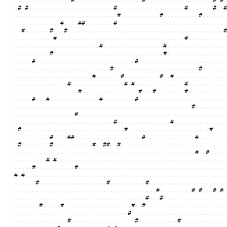
.
.
.
.
.
.
.
.
.
.
.
.
.
.
.
.
#
.
.
.
.
.
.
.
.
.
.
.
.
.
.
.
.
.
.
.
#
.
.
.
.
.
.
.
.
.
.
.
.
.
.
.
.
.
.
.
#
.
#
.
.
#
.
#
.
.
.
.
.
.
.
.
.
.
.
.
.
.
.
.
.
.
.
.
.
.
.
.
#
.
.
.
.
.
.
.
.
.
.
.
.
.
.
.
.
.
.
.
#
.
.
.
.
.
.
.
#
.
.
#
.
.
.
.
.
.
.
.
.
.
.
.
.
.
.
.
.
.
.
.
.
.
.
.
.
.
.
.
.
#
.
.
.
.
.
.
.
.
.
.
.
#
.
.
.
.
.
.
.
.
.
.
#
.
.
.
.
.
.
.
.
.
.
.
.
.
.
.
.
.
.
.
.
#
.
.
.
.
#
#
.
.
.
.
.
.
.
.
#
.
.
.
.
.
.
.
.
.
.
.
.
.
.
.
.
.
.
.
.
.
.
.
.
.
.
.
.
.
.
.
.
.
#
.
.
.
.
.
.
.
#
.
.
.
#
.
.
.
.
.
.
.
.
.
.
.
.
.
.
.
.
.
.
.
.
.
.
.
.
.
.
.
.
.
.
.
.
.
.
.
.
.
.
.
.
.
.
.
.
#
.
.
.
.
.
.
.
.
.
.
.
#
.
.
.
.
.
.
.
.
.
.
.
.
.
.
.
.
.
.
.
.
.
.
.
.
.
.
.
.
.
.
.
.
.
.
.
.
#
.
.
.
.
.
.
.
.
.
.
.
.
.
.
.
.
.
.
.
.
.
.
.
.
.
.
.
.
.
.
.
.
.
.
.
#
.
.
.
.
.
.
.
.
.
.
.
.
.
.
.
.
.
#
.
.
.
.
.
.
.
.
.
.
.
.
.
.
.
.
.
.
.
.
.
.
.
.
.
.
.
#
.
.
.
.
.
.
.
.
.
.
.
.
.
.
.
.
.
.
.
.
.
.
.
.
.
.
.
.
.
.
.
#
.
.
.
.
.
.
.
.
.
.
.
.
.
.
.
.
.
.
.
.
.
.
#
.
.
.
.
.
.
.
.
.
.
.
.
.
.
.
.
.
.
.
.
.
.
.
.
.
.
.
.
#
.
.
.
.
.
.
.
.
.
.
.
.
.
.
.
.
.
.
.
.
.
.
.
.
.
.
.
.
.
.
.
.
.
.
.
.
.
.
.
.
.
.
.
.
.
.
.
.
.
.
.
.
#
.
.
.
.
.
.
.
.
.
.
.
.
.
.
.
.
.
.
.
.
.
.
.
.
#
.
.
.
.
.
.
.
.
.
.
.
.
.
.
.
.
.
.
.
.
.
.
.
.
.
.
.
.
.
#
.
.
.
.
.
.
.
#
.
.
.
.
.
.
.
.
.
.
#
.
.
#
.
.
.
.
.
.
.
.
.
.
.
.
.
.
.
.
.
.
.
.
.
.
.
.
.
.
.
.
.
.
#
.
.
.
.
.
.
.
.
.
.
.
.
.
.
.
#
.
#
.
.
.
.
.
.
.
.
.
.
.
.
.
.
#
.
.
.
.
.
.
.
.
.
.
.
.
.
.
.
.
.
.
.
.
.
.
.
.
.
.
.
.
.
#
.
.
.
.
.
.
.
.
.
.
.
.
.
.
.
.
#
.
.
.
#
.
.
.
.
.
.
.
.
#
.
.
.
.
.
.
.
.
.
.
.
.
.
.
.
.
#
.
.
.
#
.
.
.
.
.
.
.
.
.
.
.
.
.
.
#
.
.
.
.
.
.
.
.
.
#
.
.
.
.
.
.
.
.
.
.
.
.
.
.
.
.
.
.
.
.
.
.
.
.
.
.
.
.
.
.
.
.
.
.
.
.
.
.
.
.
.
.
.
.
.
.
.
.
.
.
.
.
.
.
.
.
.
.
.
.
.
.
.
.
.
.
.
.
.
.
.
.
.
.
.
#
.
.
.
.
.
.
.
.
.
.
.
.
.
.
.
.
.
.
.
.
.
.
.
.
.
.
#
.
.
.
.
.
.
.
.
.
.
.
.
.
.
.
.
.
.
.
.
.
.
.
.
.
.
.
.
.
.
.
.
.
.
.
.
.
.
.
.
.
.
.
.
.
.
.
.
.
.
.
.
.
.
.
.
.
.
.
.
.
.
.
.
.
.
.
.
.
.
#
.
.
.
.
.
.
.
.
.
.
.
.
.
.
.
#
.
.
.
.
.
.
.
.
.
.
.
.
.
.
.
.
#
.
.
.
.
.
.
.
.
.
.
.
.
.
.
.
.
.
.
.
.
.
.
.
.
.
.
.
.
.
#
.
.
.
.
.
.
.
.
.
.
.
.
.
.
.
.
.
.
.
.
.
.
.
#
.
.
.
.
.
.
.
.
.
.
.
.
.
.
#
.
.
.
.
#
#
.
.
.
.
.
.
.
.
.
.
.
.
.
.
.
.
.
.
.
#
.
.
.
.
.
.
.
.
.
.
.
.
.
.
#
.
.
.
.
.
.
.
.
.
#
.
.
.
.
.
.
.
.
#
.
.
.
.
.
.
.
.
.
.
.
#
.
.
#
#
.
.
#
.
.
.
.
.
.
.
.
.
.
.
.
.
.
.
.
.
.
.
.
.
.
.
.
.
.
.
.
.
.
.
.
.
.
.
.
.
.
.
.
.
.
.
.
.
.
.
.
.
.
.
.
.
.
.
.
.
.
.
.
.
.
.
.
.
.
.
.
.
.
.
.
.
.
.
.
.
.
.
.
.
#
.
.
#
.
.
.
.
.
.
.
.
.
.
.
.
.
.
#
.
#
.
.
.
.
.
.
.
.
.
.
.
.
.
.
.
.
.
.
.
.
.
.
.
.
.
.
.
.
.
.
.
.
.
.
.
.
.
.
.
.
.
.
.
.
.
.
.
.
.
.
.
.
.
#
.
.
.
.
.
.
.
.
.
.
.
#
.
.
.
.
.
.
.
.
.
.
.
.
.
.
.
.
.
.
.
.
.
.
.
.
.
.
.
.
.
.
.
.
.
.
.
.
.
.
.
.
.
.
#
.
#
.
.
.
.
.
.
.
.
.
.
.
.
.
.
.
.
.
.
.
.
.
.
.
.
.
.
.
.
.
.
.
.
.
.
.
.
.
.
.
.
.
.
.
.
.
.
.
.
.
.
.
.
.
.
.
.
.
.
.
.
.
.
.
#
.
.
.
.
.
.
.
.
.
.
.
.
.
.
.
.
.
.
.
#
.
.
.
.
.
.
.
.
.
.
#
.
.
.
.
.
.
.
.
.
.
.
.
.
.
.
.
.
.
.
.
.
.
.
.
.
.
.
.
.
.
.
.
.
.
.
.
.
.
.
.
.
.
.
.
.
.
.
.
.
.
.
.
.
.
.
.
.
.
.
.
.
.
#
.
.
.
.
.
.
.
.
.
#
.
#
.
.
.
#
.
#
.
.
.
.
.
.
.
.
.
.
.
.
.
.
.
.
.
.
.
.
.
.
.
.
.
.
.
.
.
.
.
.
.
.
.
.
.
.
#
.
.
.
#
.
.
.
.
.
.
.
.
.
.
.
.
.
.
.
.
.
.
.
.
.
.
.
.
.
#
.
.
.
.
.
#
.
.
.
.
.
.
.
.
.
.
.
.
.
.
.
.
.
.
.
#
.
.
#
.
.
.
.
.
.
.
.
.
.
.
.
.
.
.
.
.
.
.
.
.
.
.
.
.
.
.
.
.
.
.
.
.
.
.
.
.
.
.
.
.
.
.
.
.
.
.
.
.
.
.
.
.
.
.
#
.
.
.
.
.
.
.
.
.
.
.
.
.
.
.
.
.
.
.
.
.
.
.
.
.
.
.
.
.
.
.
.
.
.
.
.
.
.
.
.
.
.
#
.
.
.
.
.
.
.
.
.
.
.
.
.
.
.
.
.
.
#
.
.
.
.
.
.
.
.
.
.
.
#
.
.
.
.
.
.
.
.
.
.
.
.
.