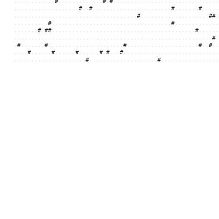
.
.
.
.
.
.
.
.
.
.
.
.
#
.
.
.
.
.
.
.
.
.
.
.
.
.
#
.
#
.
.
.
.
.
.
.
.
.
.
.
.
.
.
.
.
.
.
.
.
.
.
.
.
.
.
.
.
.
.
.
.
.
.
.
.
.
.
.
.
.
.
.
.
.
.
.
.
.
.
#
.
.
#
.
.
.
.
.
.
.
.
.
.
.
.
.
.
.
.
.
.
.
.
.
.
.
#
.
.
.
.
.
.
.
#
.
.
.
.
.
.
.
.
.
.
.
.
.
.
.
.
.
.
.
.
.
.
.
.
.
.
.
.
.
.
.
.
.
.
.
.
.
.
.
.
.
#
.
.
.
.
.
.
.
.
.
.
.
.
.
.
.
.
.
.
.
.
#
#
.
.
.
.
.
.
.
.
.
.
.
#
.
.
.
.
.
.
.
.
.
.
.
.
.
.
.
.
.
.
.
.
.
.
.
.
.
.
.
.
.
.
.
.
.
.
.
#
.
.
.
.
.
.
.
.
.
.
.
.
.
.
.
.
.
.
.
.
#
.
#
#
.
.
.
.
.
.
.
.
.
.
.
.
.
.
.
.
.
.
.
.
.
.
.
.
.
.
.
.
.
.
.
.
.
.
.
.
.
.
.
.
.
.
#
.
.
.
.
.
.
.
.
.
.
.
.
.
.
.
.
.
.
.
.
.
.
.
.
.
.
.
.
.
.
.
.
.
.
.
.
.
.
.
.
.
.
.
.
.
.
.
.
.
.
.
.
.
.
.
.
.
.
.
.
.
.
.
.
#
.
.
#
.
.
.
.
.
.
.
#
.
.
.
.
.
.
.
.
.
.
.
.
.
.
.
.
.
.
.
.
.
.
#
.
.
.
.
.
.
.
.
.
.
.
.
.
.
.
.
.
.
.
.
.
#
.
.
#
.
.
.
.
.
.
#
.
.
.
.
.
.
#
.
.
.
.
.
.
#
.
.
.
.
.
.
#
.
#
.
.
.
#
.
.
.
.
.
.
.
.
.
.
.
.
.
.
.
.
.
.
.
.
.
.
.
.
.
.
.
.
.
.
.
.
.
.
.
.
.
.
.
.
.
.
.
.
.
.
.
.
.
#
.
.
.
.
.
.
.
.
.
.
.
.
.
.
.
.
.
.
.
.
#
.
.
.
.
.
.
.
.
.
.
.
.
.
.
.
.
.