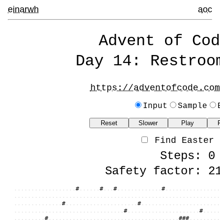
einarwh
aoc
Advent of Cod
Day 14: Restroo
https://adventofcode.com
Input
Sample
Reset
Slower
Play
Find Easter 
Steps: 0
Safety factor: 2
.
.
.
.
.
.
.
.
.
.
.
.
.
.
.
.
.
.
#
.
.
.
.
.
.
#
.
.
.
#
.
.
.
.
.
.
.
.
.
.
.
.
.
#
.
.
.
.
.
.
.
.
.
.
.
.
.
.
.
.
.
.
.
.
.
.
.
.
.
.
.
.
.
.
.
.
.
.
.
.
.
.
.
.
.
.
.
.
.
.
.
.
.
.
.
.
.
.
.
.
.
.
.
.
.
.
.
.
.
.
.
.
.
.
.
.
.
.
.
.
.
.
.
.
.
.
.
.
.
.
.
.
.
.
#
.
.
.
.
.
.
.
.
.
.
.
.
.
.
.
.
.
.
.
.
.
#
.
.
.
.
.
.
.
.
.
.
.
.
.
.
.
.
.
.
.
.
.
.
.
.
.
.
.
.
.
.
.
.
.
.
.
.
.
.
.
.
.
.
.
.
.
.
.
.
.
.
.
.
.
.
.
#
.
.
.
.
.
.
.
.
.
.
.
.
.
.
.
.
.
.
.
.
.
#
.
.
.
.
.
.
.
.
.
.
.
.
.
.
#
.
.
.
.
.
.
.
.
.
.
.
.
.
.
.
.
.
.
.
.
.
.
.
.
.
.
.
.
.
.
.
.
.
.
.
.
.
.
#
#
#
.
.
.
.
.
.
.
.
.